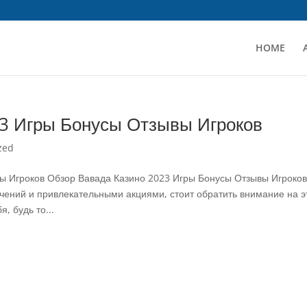
HOME
23 Игры Бонусы Отзывы Игроков
zed
ы Игроков Обзор Вавада Казино 2023 Игры Бонусы Отзывы Игроко
чений и привлекательными акциями, стоит обратить внимание на э
, будь то...